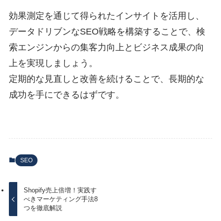
効果測定を通じて得られたインサイトを活用し、
データドリブンなSEO戦略を構築することで、検
索エンジンからの集客力向上とビジネス成果の向
上を実現しましょう。
定期的な見直しと改善を続けることで、長期的な
成功を手にできるはずです。
SEO
Shopify売上倍増！実践す
べきマーケティング手法8
つを徹底解説