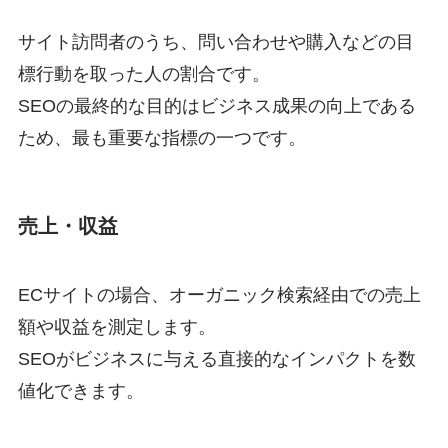
サイト訪問者のうち、問い合わせや購入などの目
標行動を取った人の割合です。
SEOの最終的な目的はビジネス成果の向上である
ため、最も重要な指標の一つです。
売上・収益
ECサイトの場合、オーガニック検索経由での売上
額や収益を測定します。
SEOがビジネスに与える直接的なインパクトを数
値化できます。