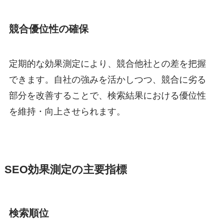
競合優位性の確保
定期的な効果測定により、競合他社との差を把握
できます。自社の強みを活かしつつ、競合に劣る
部分を改善することで、検索結果における優位性
を維持・向上させられます。
SEO効果測定の主要指標
検索順位